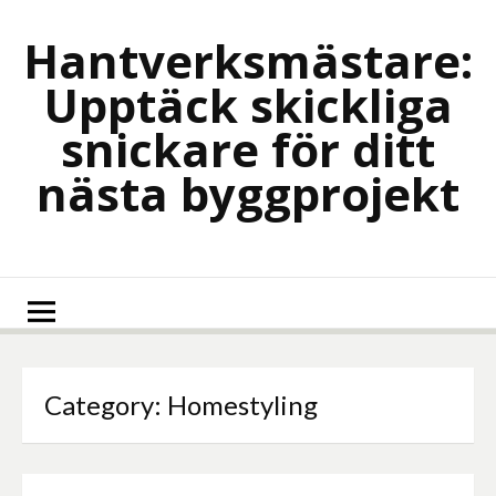
Skip
to
Hantverksmästare:
content
Upptäck skickliga
snickare för ditt
nästa byggprojekt
Category:
Homestyling