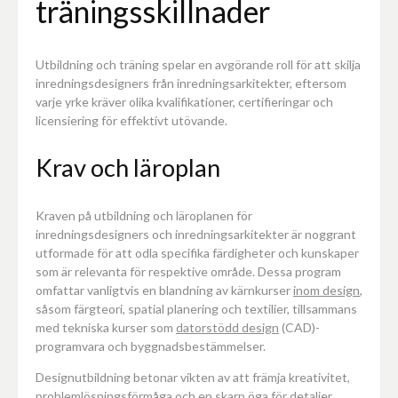
träningsskillnader
Utbildning och träning spelar en avgörande roll för att skilja
inredningsdesigners från inredningsarkitekter, eftersom
varje yrke kräver olika kvalifikationer, certifieringar och
licensiering för effektivt utövande.
Krav och läroplan
Kraven på utbildning och läroplanen för
inredningsdesigners och inredningsarkitekter är noggrant
utformade för att odla specifika färdigheter och kunskaper
som är relevanta för respektive område. Dessa program
omfattar vanligtvis en blandning av kärnkurser
inom design
,
såsom färgteori, spatial planering och textilier, tillsammans
med tekniska kurser som
datorstödd design
(CAD)-
programvara och byggnadsbestämmelser.
Designutbildning betonar vikten av att främja kreativitet,
problemlösningsförmåga och en skarp öga för detaljer.